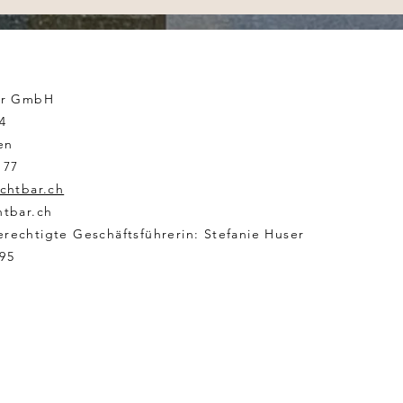
bar GmbH
4
en
 77
ichtbar.ch
htbar.ch
erechtigte Geschäftsführerin:
Stefanie
Huser
95